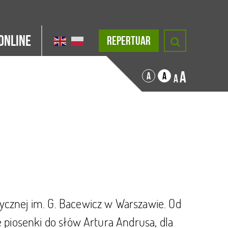
Online
REPERTUAR
A
A
A
A
ycznej im. G. Bacewicz w Warszawie. Od
e piosenki do słów Artura Andrusa, dla