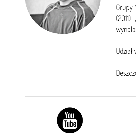
Grupy M
(2011) 
wynalaz
Udział 
Deszcz