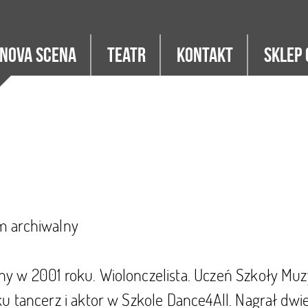
Nova Scena
Teatr
Kontakt
Sklep 
m archiwalny
ny w 2001 roku. Wiolonczelista. Uczeń Szkoły Muz
ku tancerz i aktor w Szkole Dance4All. Nagrał dwi