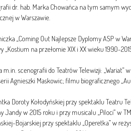
rafii dr. hab. Marka Chowańca na tym samym wyd
ycznej w Warszawie.
niczka „Coming Out Najlepsze Dyplomy ASP w War
y „Kostium na przełomie XIX i XX wieku 1990-201
 m.in. scenografii do Teatrów Telewizji: „Wariat”
erii Agnieszki Maskowic; filmu biograficznego „Aut
tka Doroty Kołodyńskiej przy spektaklu Teatru Tele
y Jandy w 2015 roku i przy musicalu „Piloci” w T
skiej-Bojarskiej przy spektaklu „Operetka” w reży