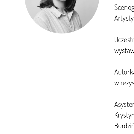
Scenog
Artyst
Uczest
wystaw
Autorka
w reżys
Asysten
Krystyn
Burdziń