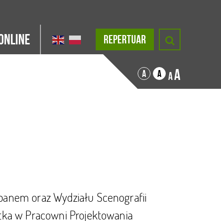
Online
REPERTUAR
A
A
A
A
panem oraz Wydziału Scenografii
tka w Pracowni Projektowania