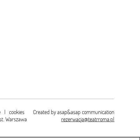
e
|
cookies
Created by
asap&asap
communication
st. Warszawa
rezerwacja@teatrroma.pl