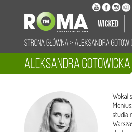
Wicked
Strona główna
>
Aleksandra Gotowi
Aleksandra Gotowicka
Wokali
Moniusz
studia 
Warsza