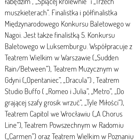
łabędzim”, „Śpiącej królewnie” i „Trzech
muszkieterach”. Finalistka i półfinalistka
Międzynarodowego Konkursu Baletowego w
Nagoi. Jest także finalistką 5. Konkursu
Baletowego w Luksemburgu. Współpracuje z
Teatrem Wielkim w Warszawie („Sudden
Rain/Between”), Teatrem Muzycznym w
Gdyni („Opentaniec”, „Dracula”) , Teatrem
Studio Buffo ( „Romeo i Julia”, „Metro”, „Do
grającej szafy grosik wrzuć”, „Tyle Miłości”),
Teatrem Capitol we Wrocławiu („A Chorus
Line”), Teatrem Powszechnym w Radomiu
(„Carmen”) oraz Teatrem Wielkim w Poznaniu