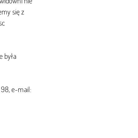
widowni nie
emy się z
sc
e była
 98, e-mail: