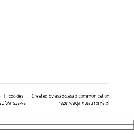
e
|
cookies
Created by
asap&asap
communication
st. Warszawa
rezerwacja@teatrroma.pl