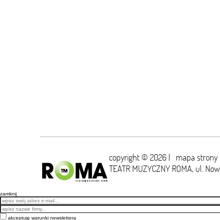
copyright © 2026 |
mapa strony
TEATR MUZYCZNY ROMA,
ul. No
zamknij
Email
akceptuję warunki newslettera