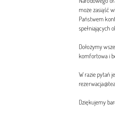
Narodowego ora
może zasiąść w
Państwem kont
spełniających 
Dołożymy wszel
komfortowa i b
W razie pytań j
rezerwacja@tea
Dziękujemy bar