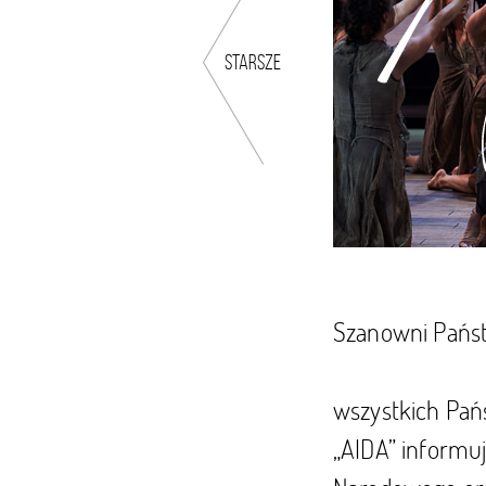
starsze
Szanowni Pańs
wszystkich Pańs
„AIDA” informuj