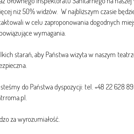
z Głównego Inspektoratu Sanitarnego na naszej 
ięcej niż 50% widzów. W najbliższym czasie będzi
aktowali w celu zaproponowania dogodnych miej
obowiązujące wymagania.
kich starań, aby Państwa wizyta w naszym teatrz
ezpieczna.
esteśmy do Państwa dyspozycji: tel. +48 22 628 89
trroma.pl.
dzo za wyrozumiałość.