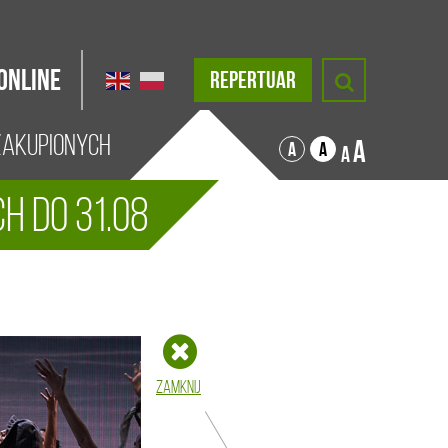
Online
REPERTUAR
zakupionych
A
A
A
A
h do 31.08
Zamknij