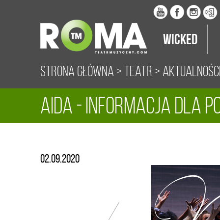
Wicked
Strona główna
>
Teatr
>
Aktualnośc
Aida - informacja dla p
do 31.08
02.09.2020