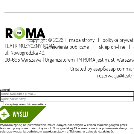
copyright © 2026 |
mapa strony
|
polityka prywat
TEATR MUZYCZNY ROMA,
zamówienia publiczne
|
sklep on-line
|
ul. Nowogrodzka 49,
00-695 Warszawa | Organizatorem TM ROMA jest m. st. Warsza
Created by
asap&asap
communi
rezerwacja@teatr
zamknij
Email
akceptuję warunki newslettera
Wyślij
Wyrażam zgodę na przetwarzanie moich danych osobowych w celach marketingowych przez
teatr muzyczny roma z siedzibą na ul. Nowogrodzkiej 49 w warszawie i na powierzenie danych w
celu przetwarzania podmiotom współpracującym z TM roma. w zakresie działalności