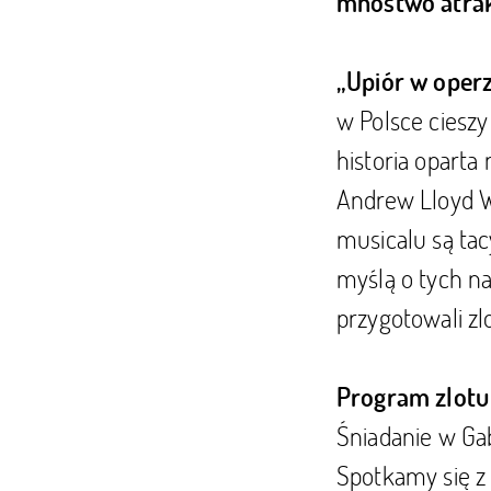
mnóstwo atrak
„Upiór w oper
w Polsce cieszy
historia oparta
Andrew Lloyd W
musicalu są tacy
myślą o tych na
przygotowali zlo
Program zlotu
Śniadanie w Ga
Spotkamy się z