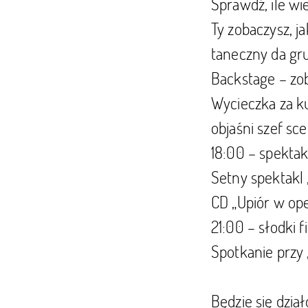
Sprawdź, ile wi
Ty zobaczysz, j
taneczny da gru
Backstage – zob
Wycieczka za ku
objaśni szef sc
18:00 – spektak
Setny spektakl 
CD „Upiór w ope
21:00 – słodki f
Spotkanie przy 
Będzie się dział