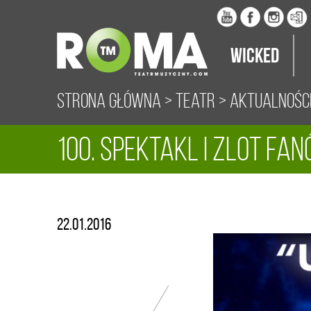
Wicked
Strona główna
>
Teatr
>
Aktualnośc
100. spektakl i zlot fa
22.01.2016