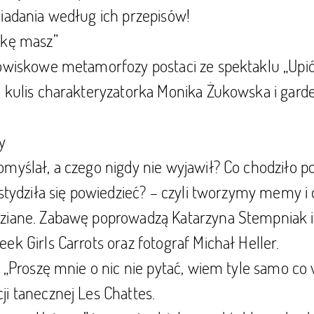
iadania według ich przepisów!
skę masz”
dowiskowe metamorfozy postaci ze spektaklu „Upi
d kulis charakteryzatorka Monika Żukowska i gard
y
myślał, a czego nigdy nie wyjawił? Co chodziło p
wstydziła się powiedzieć? – czyli tworzymy memy i
ziane. Zabawę poprowadzą Katarzyna Stempniak i
ek Girls Carrots oraz fotograf Michał Heller.
i „Proszę mnie o nic nie pytać, wiem tyle samo co
i tanecznej Les Chattes.