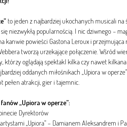
cji!
to jeden z najbardziej ukochanych musicali na 
ze”
 się niezwykłą popularnością. I nic dziwnego – ma
 na kanwie powieści Gastona Leroux i przejmując
ebbera tworzą urzekające połączenie. Wśród wi
, którzy oglądają spektakl kilka czy nawet kilkana
jbardziej oddanych miłośnikach „Upiora w operze”
t pełen atrakcji, gier i tajemnic.
 fanów „Upiora w operze”:
binecie Dyrektorów
 artystami „Upiora” – Damianem Aleksandrem i Pa