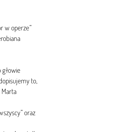
ór w operze”
erobiana
o głowie
 dopisujemy to,
 Marta
 wszyscy” oraz