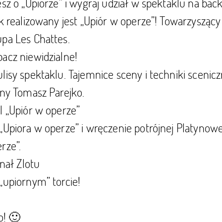
esz o „Upiorze” i wygraj udział w spektaklu na back
ak realizowany jest „Upiór w operze”! Towarzysząc
pa Les Chattes.
acz niewidzialne!
lisy spektaklu. Tajemnice sceny i techniki scenicz
eny Tomasz Parejko.
l „Upiór w operze”
„Upiora w operze” i wręczenie potrójnej Platynowej
rze”.
inał Zlotu
„upiornym” torcie!
o! 🙂