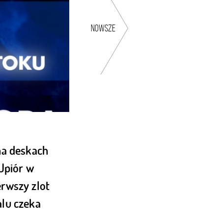
nowsze
 na deskach
„Upiór w
rwszy zlot
alu czeka