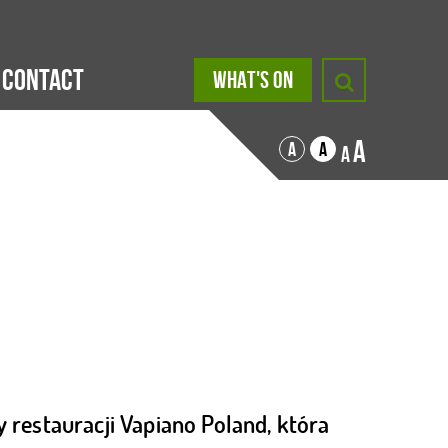
Contact
WHAT'S ON
A
A
A
A
 restauracji
Vapiano Poland
, która