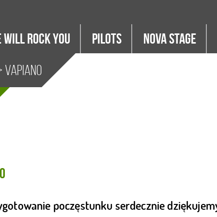
 WILL ROCK YOU
PILOTS
Nova Stage
 Vapiano
o
ygotowanie poczęstunku serdecznie dziękujemy