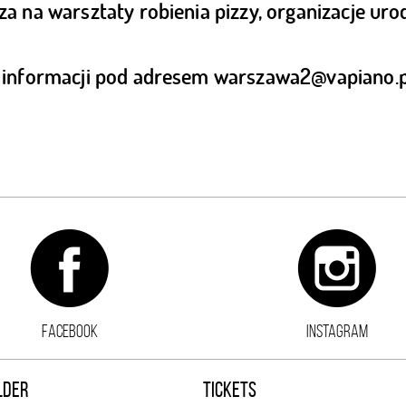
za na warsztaty robienia pizzy, organizacje uro
 informacji pod adresem
warszawa2@vapiano.p
FACEBOOK
INSTAGRAM
LDER
TICKETS